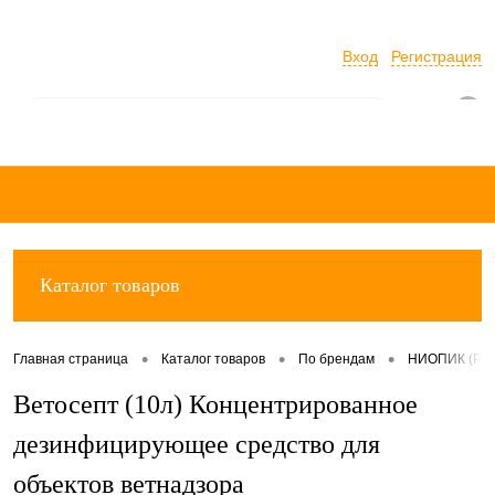
Вход
Регистрация
0
Каталог товаров
•
•
•
Главная страница
Каталог товаров
По брендам
НИОПИК (Рос
Ветосепт (10л) Концентрированное
дезинфицирующее средство для
объектов ветнадзора