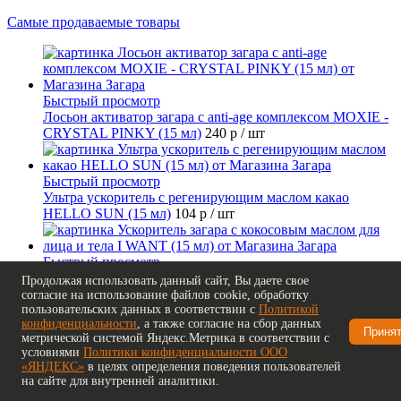
Самые продаваемые товары
Быстрый просмотр
Лосьон активатор загара с anti-age комплексом MOXIE -
CRYSTAL PINKY (15 мл)
240 р
/ шт
Быстрый просмотр
Ультра ускоритель с регенирующим маслом какао
HELLO SUN (15 мл)
104 р
/ шт
Быстрый просмотр
Ускоритель загара с кокосовым маслом для лица и тела I
Продолжая использовать данный сайт, Вы даете свое
WANT (15 мл)
144 р
/ шт
согласие на использование файлов cookie, обработку
пользовательских данных в соответствии с
Политикой
конфиденциальности
, а также согласие на сбор данных
Приня
метрической системой Яндекс.Метрика в соответствии с
Быстрый просмотр
условиями
Политики конфиденциальности ООО
Темный бронзатор с комплексом из водорослей
«ЯНДЕКС»
в целях определения поведения пользователей
SUNSET TIME (15 мл)
104 р
/ шт
на сайте для внутренней аналитики.