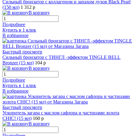
Сильный бронзатор с коллагеном и запахом духов Black Pearl
(150 мл)
1 312 р
В корзину
Подробнее
Купить в 1 клик
В избранное
Быстрый просмотр
Сильный бронзатор с ТИНГЛ -эффектом TINGLE BELL
Bronzer (15 мл)
104 р
В корзину
Подробнее
Купить в 1 клик
В избранное
Быстрый просмотр
Ускоритель загара с маслом сафлора и частицами золота
CHIC! (15 мл)
160 р
В корзину
Подробнее