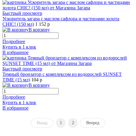
Быстрый просмотр
Ускоритель загара с маслом сафлора и частицами золота
CHIC! (150 мл)
1 152 р
В корзину
Подробнее
Купить в 1 клик
В избранное
Быстрый просмотр
Темный бронзатор с комплексом из водорослей SUNSET
TIME (15 мл)
104 р
В корзину
Подробнее
Купить в 1 клик
В избранное
Назад
1
2
Вперед