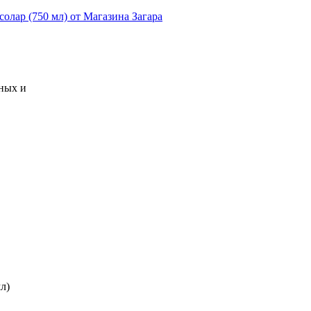
рных и
л)