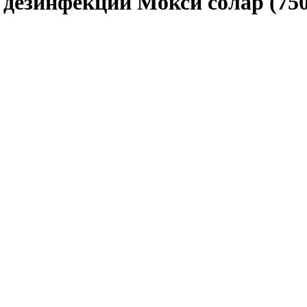
 дезинфекции Мокси солар (75