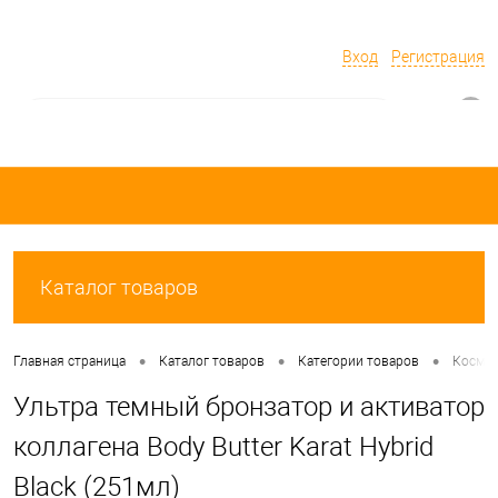
Вход
Регистрация
0
Каталог товаров
•
•
•
Главная страница
Каталог товаров
Категории товаров
Космет
Ультра темный бронзатор и активатор
коллагена Body Butter Karat Hybrid
Black (251мл)