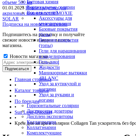
Бытовая химия
объеме 500 мл
Вертикальные солярии
01.01.2023
Новое средство для
Все для ногтей
акриловых поверхностей MOXIE
Аксессуары для
SOLAR
моделирования
Подписка на новости магазина
Базовые покрытия
Подпишитесь на рассылку и получайте
(базы)
свежие новости и акции нашего
Верхние покрытия
магазина.
(топы)
Гели для наращивания
Новости магазина
и моделирования
Гель-лаки
Жидкости
Маникюрные вытяжки
4BLANC
Главная страница
Уход за кутикулой и
•
ногтями
Каталог товаров
Уход за руками и
•
ногами
По брендам
Горизонтальные солярии
•
Диспенсеры дозаторы
Sun Luxe (Россия)
Дисплеи-экспозиторы
•
Коллагенарии
Крем для загара в солярии Collagen Tan ускоритель без бр
Коллатэнарии
Комплектующие