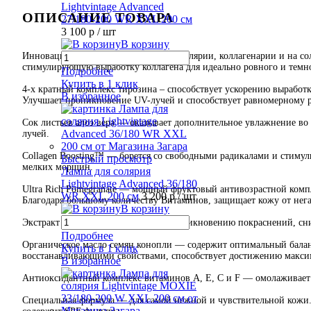
Lightvintage Advanced
ОПИСАНИЕ ТОВАРА
27/180-200 WR XXL 200 см
3 100 р
/ шт
В корзину
Инновационный лосьон для загара в солярии, коллагенарии и на 
стимулирующую выработку коллагена для идеально ровного и темно
Подробнее
Купить в 1 клик
4-х кратный комплекс тирозина – способствует ускорению выработк
В избранное
Улучшает проникновение UV-лучей и способствует равномерному р
Сок листьев алоэ вера — оказывает дополнительное увлажнение во
лучей.
Сollagen Boosting™ — борется со свободными радикалами и стимул
Быстрый просмотр
мелких морщин.
Лампа для солярия
Lightvintage Advanced 36/180
Ultra Rich Pomegranate — мощный фруктовый антивозрастной комп
WR XXL 200 см
3 200 р
/ шт
Благодаря большому количеству Витаминов, защищает кожу от нега
В корзину
Экстракт авокадо — препятствует возникновению покраснений, сн
Подробнее
Органическое масло семян конопли — содержит оптимальный бала
Купить в 1 клик
восстанавливающими свойствами, способствует достижению максим
В избранное
Антиоксидантный комплекс витаминов А, Е, С и F — омолаживает 
Специальная формула — для самой нежной и чувствительной кожи. 