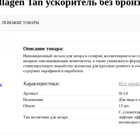
lagen Tan ускоритель без бронз
ПОХОЖИЕ ТОВАРЫ
Описание товара:
Инновационный лосьон для загара в солярии, коллагенарии и на 
мощные омолаживающие компоненты, а также уникальную форму
стимулирующую выработку коллагена для идеально ровного и тем
содержит парафинов и парабенов.
Характеристики:
Все хара
Артикул
Sl-14
Назначение
Для лица и 
Объем
15 мл
С усилителя
Тип косметики для загара
лифтинг эфф
антивозрас