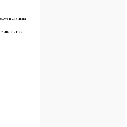
 коже приятный
еанса загара.