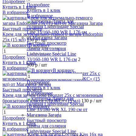
Подробнее
Подробнее
Купить в 1 клик
Купить в 1 клик
В избранное
В избранное
Быстрый просмотр
Крем для эктремально-темного загара Endorphin
25х (15 мл)
130 р
/ шт
Быстрый просмотр
В корзину
Лампа для солярия
Lightvintage Special Line
Подробнее
33/160-180 WR L 176 см
2
Купить в 1 клик
900 р
/ шт
В избранное
В корзину
Подробнее
Купить в 1 клик
Быстрый просмотр
В избранное
Крем для загара Gold Bronzer 25x с мгновенным
бронзатором класса «ЛЮКС» (15 мл)
130 р
/ шт
В корзину
Подробнее
Быстрый просмотр
Купить в 1 клик
Лампа для солярия
В избранное
Lightvintage Special Line