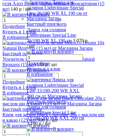
геля Алоэ Вера с ультра черным бронзатором (15
мл)
140 р
/ шт
В корзину
Быстрый просмотр
Подробнее
Лампа для солярия
Купить в 1 клик
Lightvintage Special Line
В избранное
26/180 WR XL 190 см
3 070 р
/ шт
В корзину
Быстрый просмотр
Усилитель загара Morocco Dream 10х Natural
Подробнее
Bronzers (15 мл)
130 р
/ шт
Купить в 1 клик
В корзину
В избранное
Подробнее
Купить в 1 клик
В избранное
Быстрый просмотр
Лампа для солярия
Быстрый просмотр
Lightvintage Special Line
Крем для загара Black Chocolate 20х с маслом ши
33/180-200 WR XXL 200 см
и какао (125 мл)
900 р
/ шт
3 100 р
/ шт
В корзину
В корзину