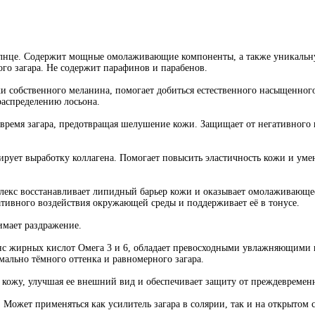
солнце. Содержит мощные омолаживающие компоненты, а также уникальн
го загара. Не содержит парафинов и парабенов.
и собственного меланина, помогает добиться естественного насыщенного 
аспределению лосьона.
 время загара, предотвращая шелушение кожи. Защищает от негативного
ирует выработку коллагена. Помогает повысить эластичность кожи и ум
лекс восстанавливает липидный барьер кожи и оказывает омолаживающее
тивного воздействия окружающей среды и поддерживает её в тонусе.
имает раздражение.
нс жирных кислот Омега 3 и 6, обладает превосходными увлажняющими 
ально тёмного оттенка и равномерного загара.
кожу, улучшая ее внешний вид и обеспечивает защиту от преждевременн
Может применяться как усилитель загара в солярии, так и на открытом 