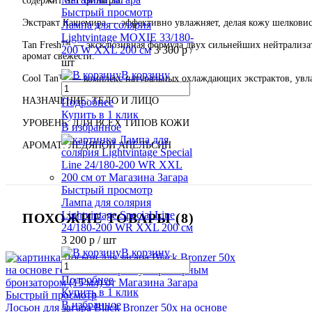
содержит SPF фильтры.
Быстрый просмотр
Экстракт Кашемира — эффективно увлажняет, делая кожу шелковист
Лампа для солярия
Lightvintage MOXIE 33/180-
Tan Fresh™ — эксклюзивная формула двух сильнейших нейтрализато
200 W XXL 200 см
3 300 р
/
аромат свежести.
шт
В корзину
Cool Tan™ — комплекс натуральных охлаждающих экстрактов, увлаж
НАЗНАЧЕНИЕ: ТЕЛО И ЛИЦО
Подробнее
Купить в 1 клик
УРОВЕНЬ: ДЛЯ ВСЕХ ТИПОВ КОЖИ
В избранное
АРОМАТ: ЛЕДЯНОЙ АПЕЛЬСИН
Быстрый просмотр
Лампа для солярия
Lightvintage Special Line
ПОХОЖИЕ ТОВАРЫ (8)
24/180-200 WR XXL 200 см
3 200 р
/ шт
В корзину
Подробнее
Купить в 1 клик
Быстрый просмотр
В избранное
Лосьон для загара Black Bronzer 50х на основе