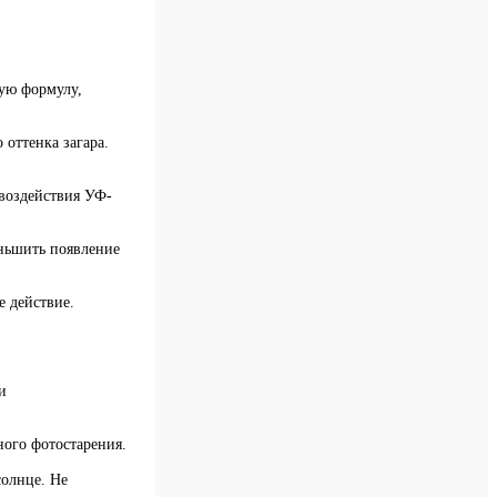
ую формулу,
оттенка загара.
 воздействия УФ-
еньшить появление
 действие.
и
ого фотостарения.
солнце. Не