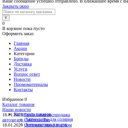
Ваше сообщение успешно отправлено. В ближайшее время с Ва
Закрыть окно
0
В корзине
пока пусто
Оформить заказ
Главная
Акции
Категории
Бренды
Доставка
Услуги
Вопрос ответ
Новости
Промоматериалы
Контакты
Избранное
0
Каталог товаров
Наши новости
Категории товаров
18.01.2023
Глобальная распродажа
Аксессуары для солярия
автозагара California Tan
Антисептики для рук
18.01.2023
Оптимакс проф в новом