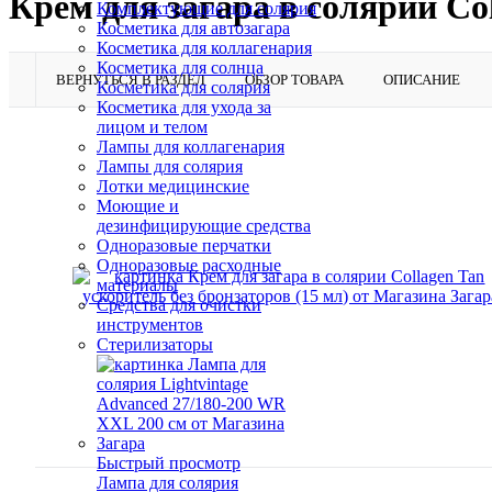
Крем для загара в солярии Col
Комплектующие для солярия
Косметика для автозагара
Косметика для коллагенария
Косметика для солнца
ВЕРНУТЬСЯ В РАЗДЕЛ
ОБЗОР ТОВАРА
ОПИСАНИЕ
Косметика для солярия
Косметика для ухода за
лицом и телом
Лампы для коллагенария
Лампы для солярия
Лотки медицинские
Моющие и
дезинфицирующие средства
Одноразовые перчатки
Одноразовые расходные
материалы
Средства для очистки
инструментов
Стерилизаторы
Быстрый просмотр
Лампа для солярия