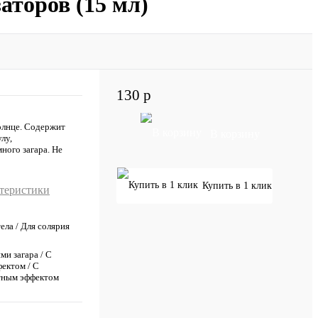
аторов (15 мл)
130 р
солнце. Содержит
В корзину
лу,
ного загара. Не
Купить в 1 клик
ктеристики
тела / Для солярия
ми загара / С
ектом / С
тным эффектом