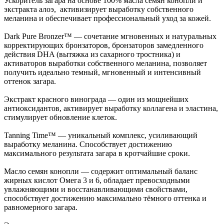
Ускоритель загара на основе 100% масла семян конопли и
экстракта алоэ, активизирует выработку собственного
меланина и обеспечивает профессиональный уход за кожей.
Dark Pure Bronzer™ — сочетание мгновенных и натуральных
корректирующих бронзаторов, бронзаторов замедленного
действия DHA (вытяжка из сахарного тростника) и
активаторов выработки собственного меланина, позволяет
получить идеально темный, мгновенный и интенсивный
оттенок загара.
Экстракт красного винограда — один из мощнейших
антиоксидантов, активирует выработку коллагена и эластина,
стимулирует обновление клеток.
Tanning Time™ — уникальный комплекс, усиливающий
выработку меланина. Способствует достижению
максимального результата загара в кротчайшие сроки.
Масло семян конопли — содержит оптимальный баланс
жирных кислот Омега 3 и 6, обладает превосходными
увлажняющими и восстанавливающими свойствами,
способствует достижению максимально тёмного оттенка и
равномерного загара.