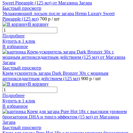
Быстрый просмотр
Увлажняющий лосьон после загара Hemp Luxury Sweet
Pineapple (125 мл)
700 р
/ шт
В корзину
Подробнее
Купить в 1 клик
В избранное
Быстрый просмотр
Крем-ускоритель загара Dark Bronzer 30x с мощным
антиоксидантным действием (125 мл)
900 р
/ шт
В корзину
Подробнее
Купить в 1 клик
В избранное
Быстрый просмотр
Крем для загара Pure Hot 18х с высоким уровнем бронзаторов