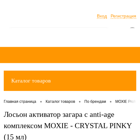
Вход
Регистрация
0
Каталог товаров
•
•
•
Главная страница
Каталог товаров
По брендам
MOXIE Profes
Лосьон активатор загара с anti-age
комплексом MOXIE - CRYSTAL PINKY
(15 мл)