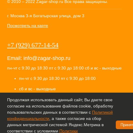
© 2010 – 2022 Zagar-shop.ru Все права защищены.
г. Москва 3-я Богатырская улица, дом 3
Посмотреть на карте
+7 (929) 677-14-54
Email:
info@zagar-shop.ru
пн-чт с 9:30 до 18:30 пт с 9:30 до 18:00 сб и вс - выходные
пн-чт с 9:30 до 18:30 пт с 9:30 до 18:00
сб и вс - выходные
ИП Селиванов Алесей Вячеславович
Продолжая использовать данный сайт, Вы даете свое
ИНН 771904835055
согласие на использование файлов cookie, обработку
ОГРНИП 316774600061878
пользовательских данных в соответствии с
Политикой
конфиденциальности
, а также согласие на сбор
данных метрической системой Яндекс.Метрика в
Приня
соответствии с условиями
Политики