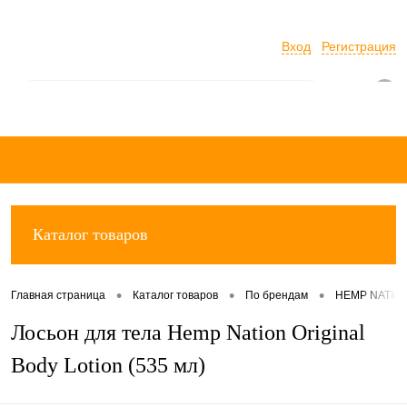
Вход
Регистрация
0
Каталог товаров
•
•
•
Главная страница
Каталог товаров
По брендам
HEMP NATION
Лосьон для тела Hemp Nation Original
Body Lotion (535 мл)