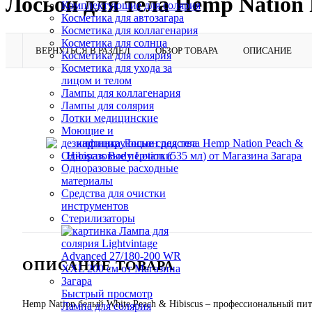
Лосьон для тела Hemp Nation P
Комплектующие для солярия
Косметика для автозагара
Косметика для коллагенария
Косметика для солнца
ВЕРНУТЬСЯ В РАЗДЕЛ
ОБЗОР ТОВАРА
ОПИСАНИЕ
Косметика для солярия
Косметика для ухода за
лицом и телом
Лампы для коллагенария
Лампы для солярия
Лотки медицинские
Моющие и
дезинфицирующие средства
Одноразовые перчатки
Одноразовые расходные
материалы
Средства для очистки
инструментов
Стерилизаторы
ОПИСАНИЕ ТОВАРА
Быстрый просмотр
Hemp Nation белый White Peach & Hibiscus – профессиональный пита
Лампа для солярия