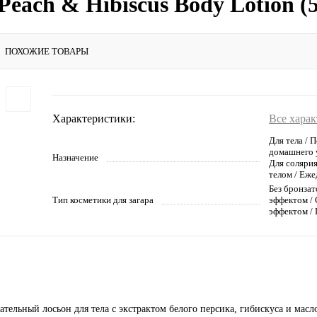
each & Hibiscus Body Lotion (
ПОХОЖИЕ ТОВАРЫ
Характеристики:
Все хара
Для тела / П
домашнего у
Назначение
Для солярия
телом / Еж
Без бронзат
Тип косметики для загара
эффектом /
эффектом /
тельный лосьон для тела с экстрактом белого персика, гибискуса и масл