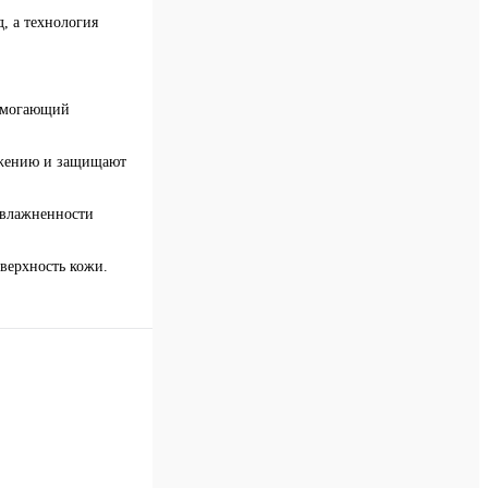
, а технология
помогающий
ложению и защищают
увлажненности
оверхность кожи.