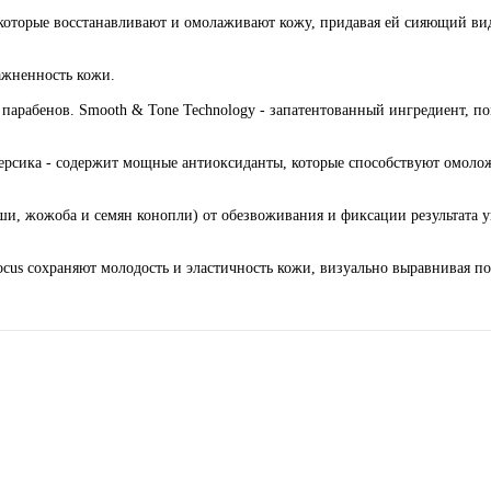
которые восстанавливают и омолаживают кожу, придавая ей сияющий вид
ажненность кожи.
и парабенов. Smooth & Tone Technology - запатентованный ингредиент, 
 персика - содержит мощные антиоксиданты, которые способствуют омо
ши, жожоба и семян конопли) от обезвоживания и фиксации результата 
Focus сохраняют молодость и эластичность кожи, визуально выравнивая п