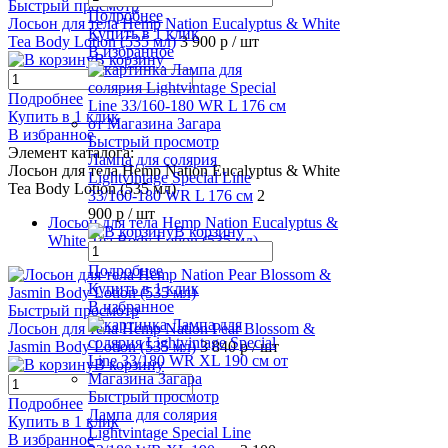
Быстрый просмотр
Подробнее
Лосьон для тела Hemp Nation Eucalyptus & White
Купить в 1 клик
Tea Body Lotion (535 мл)
3 900 р
/ шт
В избранное
В корзину
Подробнее
Купить в 1 клик
В избранное
Быстрый просмотр
Элемент каталога:
Лампа для солярия
Лосьон для тела Hemp Nation Eucalyptus & White
Lightvintage Special Line
Tea Body Lotion (535 мл)
33/160-180 WR L 176 см
2
900 р
/ шт
Лосьон для тела Hemp Nation Eucalyptus &
В корзину
White Tea Body Lotion (535 мл)
Подробнее
Купить в 1 клик
В избранное
Быстрый просмотр
Лосьон для тела Hemp Nation Pear Blossom &
Jasmin Body Lotion (535 мл)
3 840 р
/ шт
В корзину
Быстрый просмотр
Подробнее
Лампа для солярия
Купить в 1 клик
Lightvintage Special Line
В избранное