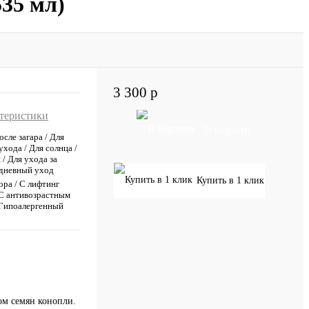
535 мл)
3 300 р
ктеристики
В корзину
осле загара / Для
хода / Для солнца /
 / Для ухода за
едневный уход
Купить в 1 клик
ора / С лифтинг
 С антивозрастным
 Гипоалергенный
ом семян конопли.