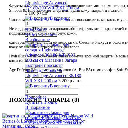
Lightvintage Advanced
Фрукты и цветы в сочетании обеспечивают витамины и минералы, 
27/180-200 WR XXL 200 см
Smooth & Tone заряжает энергией, делая кожу гладкой и нежной.
3 100 р
/ шт
В корзину
Чистое масло семян конопли помогает восстановить мягкость и увл
Не содержит ТГК (тетрагидроканнабинол), сульфатов, красителей 
Подробнее
поддерживать и сохранять тонус кожи,
Купить в 1 клик
В избранное
одновременно уменьшая её недостатки. Смесь гибискуса и белого
кожу от внешних агрессивных факторов.
HydraRich - высокотехнологичная формула тройной защиты (масла 
кожи на 24 часа.
Быстрый просмотр
Age Defying Blend смесь витаминов (А, Е и В5) и микросфер Soft 
Лампа для солярия
Lightvintage Advanced 36/180
WR XXL 200 см
3 200 р
/ шт
В корзину
Подробнее
ПОХОЖИЕ ТОВАРЫ (8)
Купить в 1 клик
В избранное