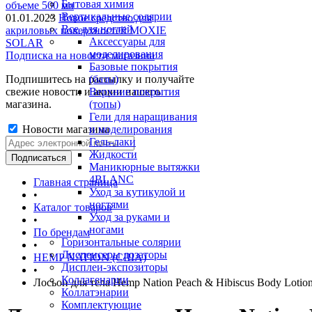
Бытовая химия
объеме 500 мл
Вертикальные солярии
01.01.2023
Новое средство для
Все для ногтей
акриловых поверхностей MOXIE
Аксессуары для
SOLAR
моделирования
Подписка на новости магазина
Базовые покрытия
Подпишитесь на рассылку и получайте
(базы)
свежие новости и акции нашего
Верхние покрытия
магазина.
(топы)
Гели для наращивания
Новости магазина
и моделирования
Гель-лаки
Жидкости
Маникюрные вытяжки
4BLANC
Главная страница
Уход за кутикулой и
•
ногтями
Каталог товаров
Уход за руками и
•
ногами
По брендам
Горизонтальные солярии
•
Диспенсеры дозаторы
HEMP NATION (США)
Дисплеи-экспозиторы
•
Коллагенарии
Лосьон для тела Hemp Nation Peach & Hibiscus Body Lotion
Коллатэнарии
Комплектующие