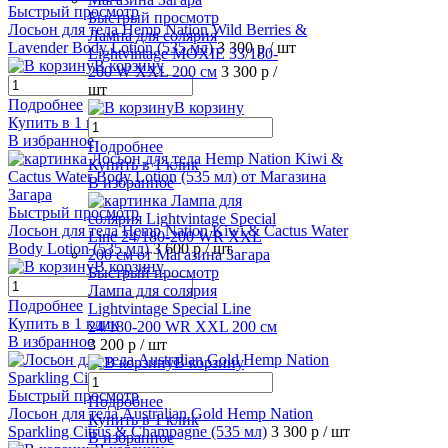
Быстрый просмотр
Быстрый просмотр
Лосьон для тела Hemp Nation Wild Berries &
Лампа для солярия
Lavender Body Lotion (535 мл)
3 300 р
/ шт
Lightvintage MOXIE 33/180-
В корзину
200 W XXL 200 см
3 300 р
/
шт
Подробнее
В корзину
Купить в 1 клик
В избранное
Подробнее
Купить в 1 клик
В избранное
Быстрый просмотр
Лосьон для тела Hemp Nation Kiwi & Cactus Water
Body Lotion (535 мл)
3 600 р
/ шт
В корзину
Быстрый просмотр
Лампа для солярия
Подробнее
Lightvintage Special Line
Купить в 1 клик
24/180-200 WR XXL 200 см
В избранное
3 200 р
/ шт
В корзину
Быстрый просмотр
Подробнее
Лосьон для тела Australian Gold Hemp Nation
Купить в 1 клик
Sparkling Citrus & Champagne (535 мл)
3 300 р
/ шт
В избранное