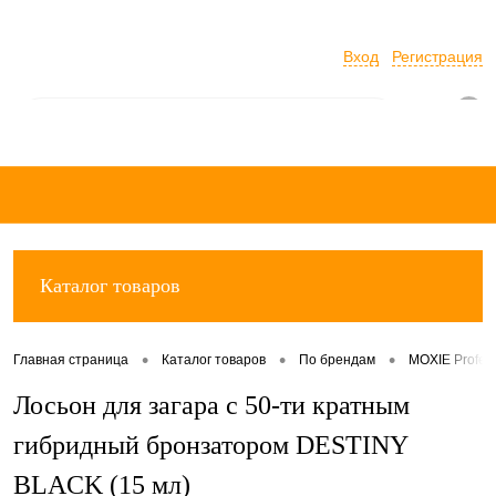
Вход
Регистрация
0
Каталог товаров
•
•
•
Главная страница
Каталог товаров
По брендам
MOXIE Profes
Лосьон для загара с 50-ти кратным
гибридный бронзатором DESTINY
BLACK (15 мл)