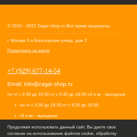
© 2010 – 2022 Zagar-shop.ru Все права защищены.
г. Москва 3-я Богатырская улица, дом 3
Посмотреть на карте
+7 (929) 677-14-54
Email:
info@zagar-shop.ru
пн-чт с 9:30 до 18:30 пт с 9:30 до 18:00 сб и вс - выходные
пн-чт с 9:30 до 18:30 пт с 9:30 до 18:00
сб и вс - выходные
ИП Селиванов Алесей Вячеславович
Продолжая использовать данный сайт, Вы даете свое
ИНН 771904835055
согласие на использование файлов cookie, обработку