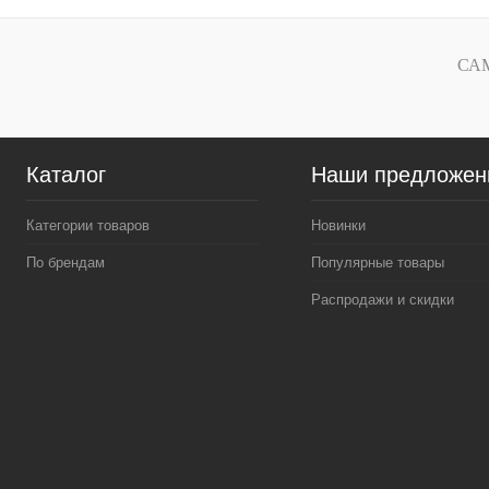
Купить в 1 клик
Купить в 1 к
В избранное
В избранное
СА
Каталог
Наши предложен
Категории товаров
Новинки
По брендам
Популярные товары
Распродажи и скидки