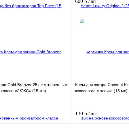
600 р
/ шт
В корзину
лик
Купить в 1 клик
В избранное
ара Gold Bronzer 25x с мгновенным
Крем для загара Coconut Ki
 класса «ЛЮКС» (15 мл)
кокосового молочка (15 мл)​
130 р
/ шт