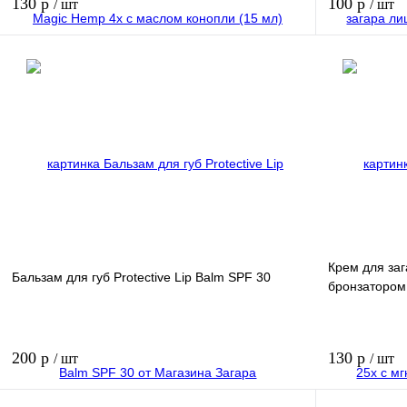
130 р
100 р
/ шт
/ шт
В корзину
Купить в 1 клик
Купить в 1 к
В избранное
В избранное
Крем для заг
Бальзам для губ Protective Lip Balm SPF 30
бронзатором
200 р
130 р
/ шт
/ шт