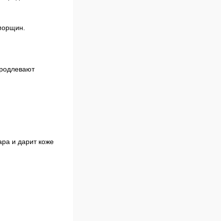
морщин.
родлевают 
ра и дарит коже 