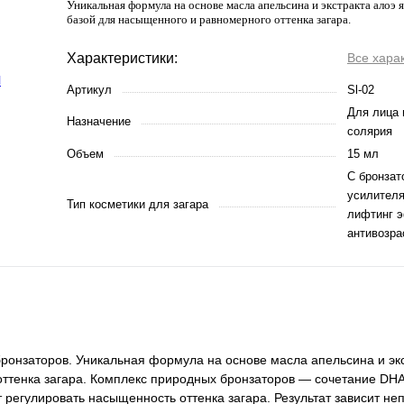
Уникальная формула на основе масла апельсина и экстракта алоэ 
базой для насыщенного и равномерного оттенка загара.
Характеристики:
Все хара
Артикул
Sl-02
Для лица 
Назначение
солярия
Объем
15 мл
С бронзат
усилителя
Тип косметики для загара
лифтинг э
антивозр
ронзаторов. Уникальная формула на основе масла апельсина и экс
ттенка загара. Комплекс природных бронзаторов — сочетание DHA 
регулировать насыщенность оттенка загара. Результат зависит неп