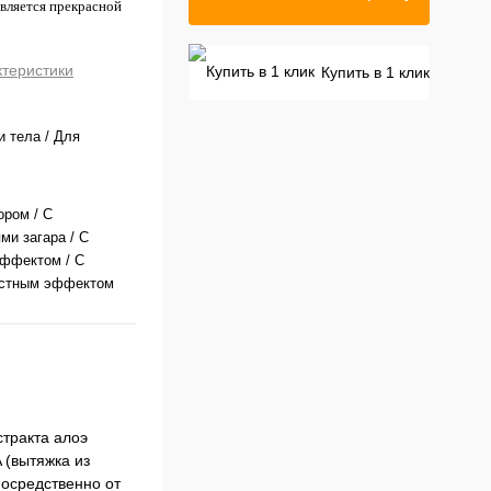
является прекрасной
ктеристики
Купить в 1 клик
и тела / Для
ором / С
ми загара / С
ффектом / С
астным эффектом
тракта алоэ 
(вытяжка из 
осредственно от 