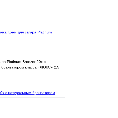
В корзину
лик
Купить в 1 клик
В избранное
ара Platinum Bronzer 20х с
 бранзатором класса «ЛЮКС» (15
В корзину