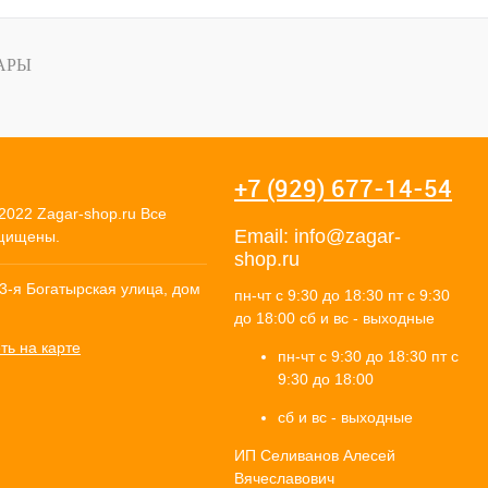
АРЫ
+7 (929) 677-14-54
2022 Zagar-shop.ru Все
Email:
info@zagar-
щищены.
shop.ru
 3-я Богатырская улица, дом
пн-чт с 9:30 до 18:30 пт с 9:30
до 18:00 сб и вс - выходные
ть на карте
пн-чт с 9:30 до 18:30 пт с
9:30 до 18:00
сб и вс - выходные
ИП Селиванов Алесей
Вячеславович