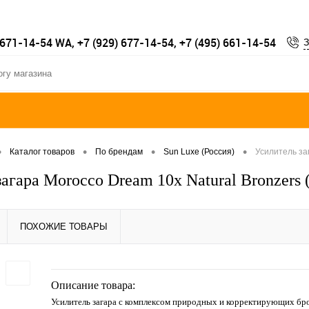
 671-14-54 WA, +7 (929) 677-14-54, +7 (495) 661-14-54
З
•
•
•
•
Каталог товаров
По брендам
Sun Luxe (Россия)
Усилитель заг
агара Morocco Dream 10х Natural Bronzers 
ПОХОЖИЕ ТОВАРЫ
Описание товара:
Усилитель загара с комплексом природных и корректирующих бр