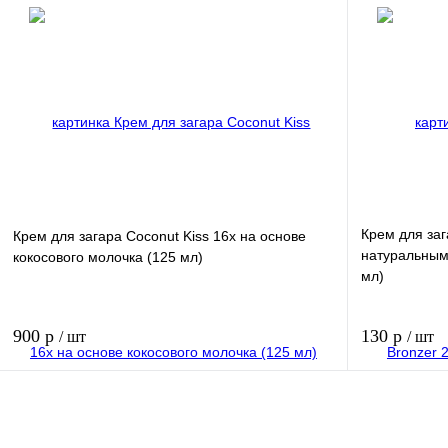
В корзину
Купить в 1 клик
Купить в 1 к
В избранное
В избранное
Крем для заг
Крем для загара Coconut Kiss 16х на основе
натуральным
кокосового молочка (125 мл)​
мл)
900 р
130 р
/ шт
/ шт
В корзину