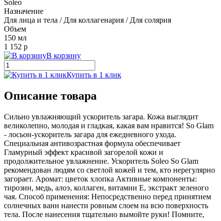
Soleo
Назначение
Для лица и тела / Для коллагенария / Для солярия
Объем
150 мл
1 152 р
В корзину
Купить в 1 клик
Описание товара
Сильно увлажняющий ускоритель загара. Кожа выглядит
великолепно, молодая и гладкая, какая вам нравится! So Glam
- лосьон-ускоритель загара для ежедневного ухода.
Специальная антивозрастная формула обеспечивает
Гламурный эффект красивой загорелой кожи и
продолжительное увлажнение. Ускоритель Soleo So Glam
рекомендован людям со светлой кожей и тем, кто нерегулярно
загорает. Аромат: цветок хлопка Активные компоненты:
тирозин, медь, алоэ, коллаген, витамин Е, экстракт зеленого
чая. Способ применения: Непосредственно перед принятием
солнечных ванн нанести ровным слоем на всю поверхность
тела. После нанесения тщательно вымойте руки! Помните,