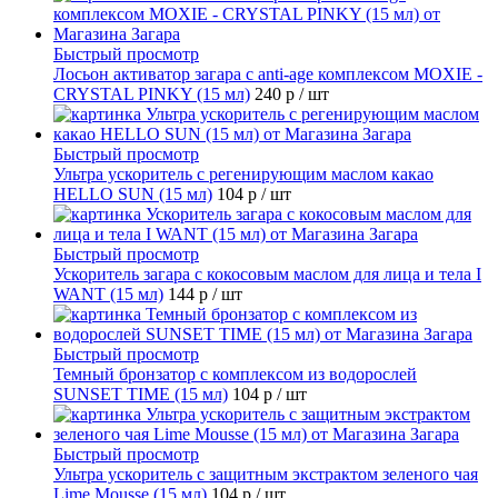
Быстрый просмотр
Лосьон активатор загара с anti-age комплексом MOXIE -
CRYSTAL PINKY (15 мл)
240 р
/ шт
Быстрый просмотр
Ультра ускоритель с регенирующим маслом какао
HELLO SUN (15 мл)
104 р
/ шт
Быстрый просмотр
Ускоритель загара с кокосовым маслом для лица и тела I
WANT (15 мл)
144 р
/ шт
Быстрый просмотр
Темный бронзатор с комплексом из водорослей
SUNSET TIME (15 мл)
104 р
/ шт
Быстрый просмотр
Ультра ускоритель с защитным экстрактом зеленого чая
Lime Mousse (15 мл)
104 р
/ шт