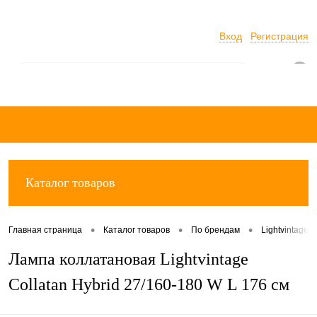
Вход
Регистрация
0
Каталог товаров
•
•
•
Главная страница
Каталог товаров
По брендам
Lightvintage 
Лампа коллатановая Lightvintage
Collatan Hybrid 27/160-180 W L 176 см