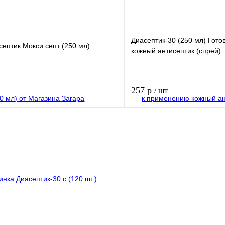
Диасептик-30 (250 мл) Гот
ептик Мокси септ (250 мл)
кожный антисептик (спрей)
257 р
/ шт
В корзину
лик
Купить в 1 клик
В избранное