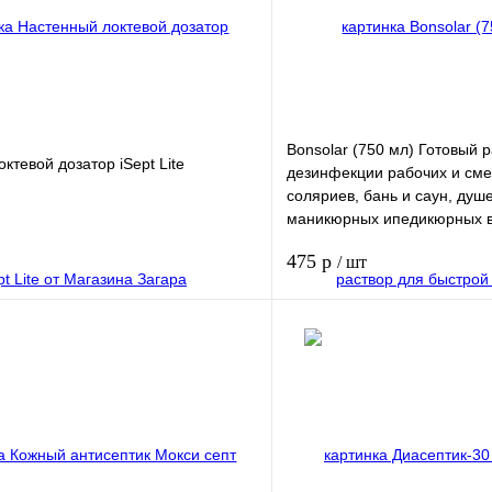
Bonsolar (750 мл) Готовый 
ктевой дозатор iSept Lite
дезинфекции рабочих и см
соляриев, бань и саун, душ
маникюрных ипедикюрных 
475 р
/ шт
В корзину
лик
Купить в 1 клик
В избранное