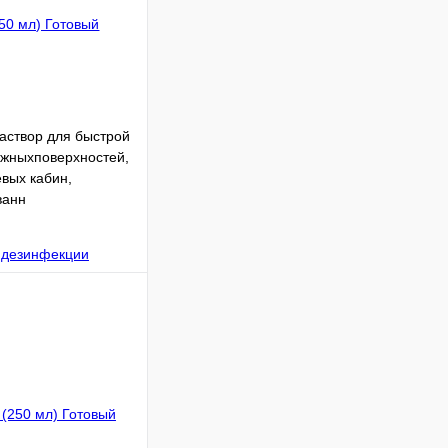
раствор для быстрой
ежныхповерхностей,
евых кабин,
ванн
В корзину