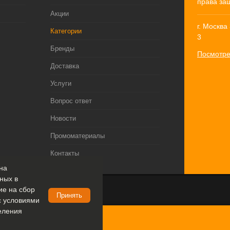
права за
Акции
г. Москва
Категории
3
Бренды
Посмотре
Доставка
Услуги
Вопрос ответ
Новости
Промоматериалы
Контакты
на
ных в
сие на сбор
Принять
с условиями
еления
op.ru