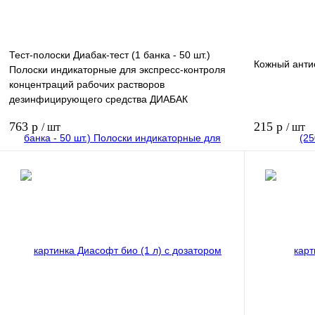
Тест-полоски Диабак-тест (1 банка - 50 шт.)
Кожный антис
Полоски индикаторные для экспресс-контроля
концентраций рабочих растворов
дезинфицирующего средства ДИАБАК
763 р
215 р
/ шт
/ шт
В корзину
Купить в 1 клик
Купить в 1 к
В избранное
В избранное