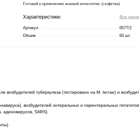
Готовый к применению кожный антисептик (салфетки)
Характеристики:
Все хара
Артикул
0577/2
Объем
60 шт.
ле возбудителей туберкулеза (тестировано на M. terrae) и возбуд
навируса), возбудителей энтеральных и парентеральных гепатитов,
а, аденовирусов, SARS)
иты)