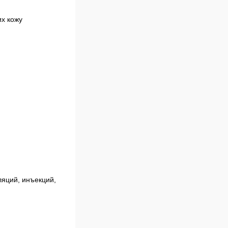
х кожу 
яций, инъекций, 