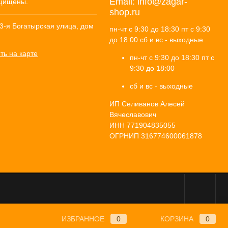
Email:
info@zagar-
щищены.
shop.ru
 3-я Богатырская улица, дом
пн-чт с 9:30 до 18:30 пт с 9:30
до 18:00 сб и вс - выходные
ть на карте
пн-чт с 9:30 до 18:30 пт с
9:30 до 18:00
сб и вс - выходные
ИП Селиванов Алесей
Вячеславович
ИНН 771904835055
ОГРНИП 316774600061878
ИЗБРАННОЕ
0
КОРЗИНА
0