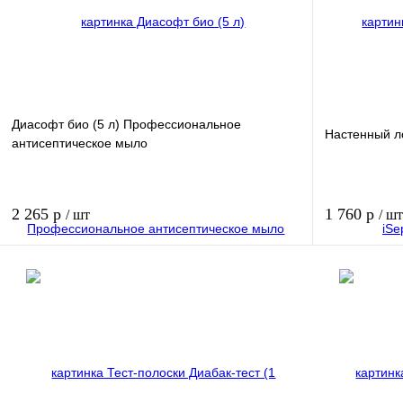
Диасофт био (5 л) Профессиональное
Настенный ло
антисептическое мыло
2 265 р
1 760 р
/ шт
/ шт
В корзину
Купить в 1 клик
Купить в 1 к
В избранное
В избранное