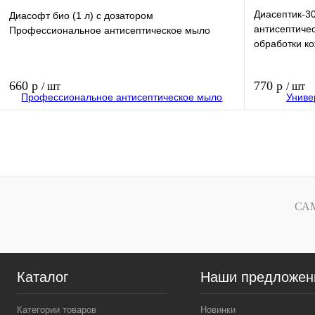
Диасептик-30
Диасофт био (1 л) с дозатором
антисептичес
Профессиональное антисептическое мыло
обработки к
660 р
770 р
/ шт
/ шт
В корзину
Купить в 1 клик
Купить в 1 к
В избранное
В избранное
СА
Каталог
Наши предложен
Категории товаров
Новинки