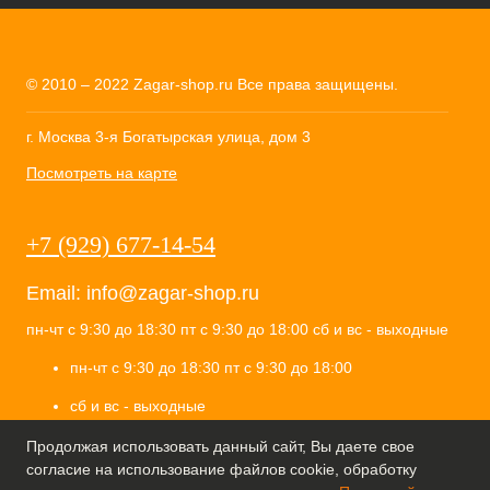
© 2010 – 2022 Zagar-shop.ru Все права защищены.
г. Москва 3-я Богатырская улица, дом 3
Посмотреть на карте
+7 (929) 677-14-54
Email:
info@zagar-shop.ru
пн-чт с 9:30 до 18:30 пт с 9:30 до 18:00 сб и вс - выходные
пн-чт с 9:30 до 18:30 пт с 9:30 до 18:00
сб и вс - выходные
ИП Селиванов Алесей Вячеславович
Продолжая использовать данный сайт, Вы даете свое
ИНН 771904835055
согласие на использование файлов cookie, обработку