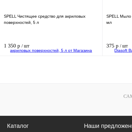
SPELL Чистящее средство для акриловых
SPELL Мыло д
поверхностей, 5 л
мл
1 350 р
375 р
/ шт
/ шт
В корзину
Купить в 1 клик
Купить в 1 к
В избранное
В избранное
СА
Каталог
Наши предложен