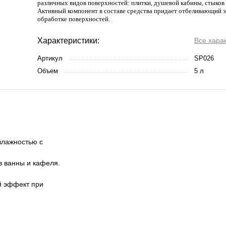
различных видов поверхностей: плитки, душевой кабины, стыков 
Активный компонент в составе средства придает отбеливающий 
обработке поверхностей.
Характеристики:
Все хара
Артикул
SP026
Объем
5 л
влажностью с
в ванны и кафеля.
й эффект при