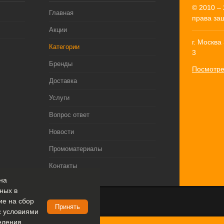
© 2010 – 
Главная
права за
Акции
г. Москва
Категории
3
Бренды
Посмотре
Доставка
Услуги
Вопрос ответ
Новости
Промоматериалы
Контакты
на
ных в
сие на сбор
Принять
с условиями
еления