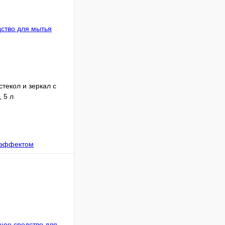
текол и зеркал с
 5 л
В корзину