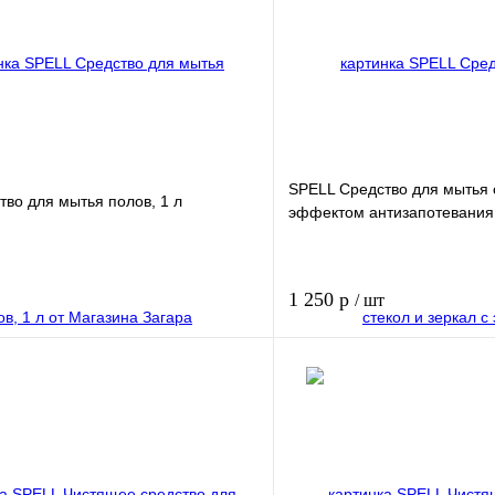
SPELL Средство для мытья с
во для мытья полов, 1 л
эффектом антизапотевания,
1 250 р
/ шт
В корзину
лик
Купить в 1 клик
В избранное