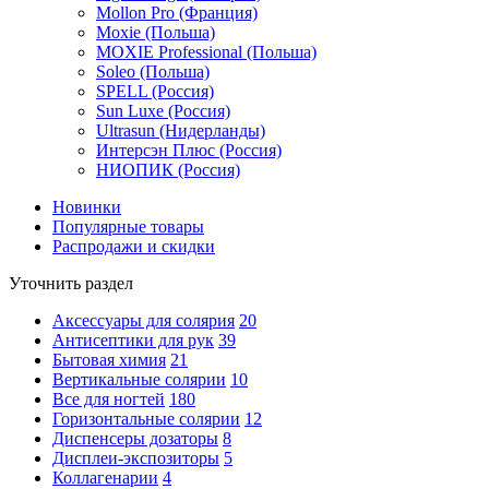
Mollon Pro (Франция)
Moxie (Польша)
MOXIE Professional (Польша)
Soleo (Польша)
SPELL (Россия)
Sun Luxe (Россия)
Ultrasun (Нидерланды)
Интерсэн Плюс (Россия)
НИОПИК (Россия)
Новинки
Популярные товары
Распродажи и скидки
Уточнить раздел
Аксессуары для солярия
20
Антисептики для рук
39
Бытовая химия
21
Вертикальные солярии
10
Все для ногтей
180
Горизонтальные солярии
12
Диспенсеры дозаторы
8
Дисплеи-экспозиторы
5
Коллагенарии
4