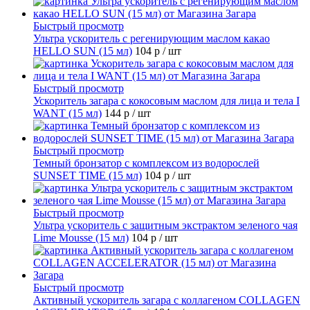
Быстрый просмотр
Ультра ускоритель с регенирующим маслом какао
HELLO SUN (15 мл)
104 р
/ шт
Быстрый просмотр
Ускоритель загара с кокосовым маслом для лица и тела I
WANT (15 мл)
144 р
/ шт
Быстрый просмотр
Темный бронзатор с комплексом из водорослей
SUNSET TIME (15 мл)
104 р
/ шт
Быстрый просмотр
Ультра ускоритель с защитным экстрактом зеленого чая
Lime Mousse (15 мл)
104 р
/ шт
Быстрый просмотр
Активный ускоритель загара с коллагеном COLLAGEN