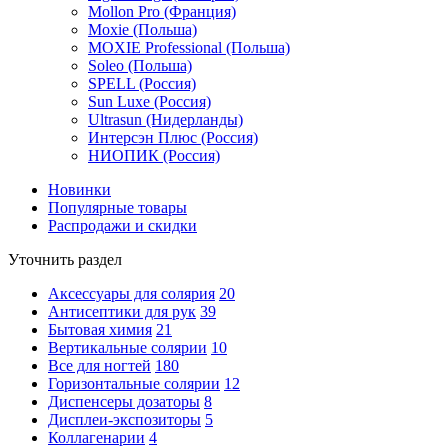
Mollon Pro (Франция)
Moxie (Польша)
MOXIE Professional (Польша)
Soleo (Польша)
SPELL (Россия)
Sun Luxe (Россия)
Ultrasun (Нидерланды)
Интерсэн Плюс (Россия)
НИОПИК (Россия)
Новинки
Популярные товары
Распродажи и скидки
Уточнить раздел
Аксессуары для солярия
20
Антисептики для рук
39
Бытовая химия
21
Вертикальные солярии
10
Все для ногтей
180
Горизонтальные солярии
12
Диспенсеры дозаторы
8
Дисплеи-экспозиторы
5
Коллагенарии
4