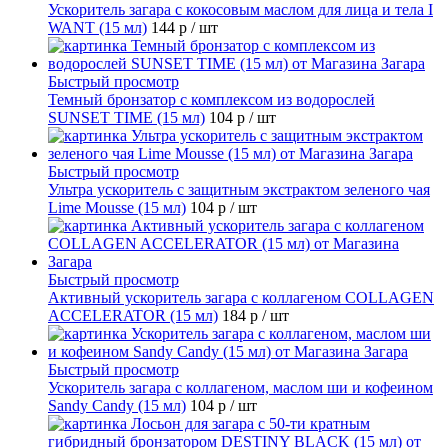
Ускоритель загара с кокосовым маслом для лица и тела I
WANT (15 мл)
144 р
/ шт
Быстрый просмотр
Темный бронзатор с комплексом из водорослей
SUNSET TIME (15 мл)
104 р
/ шт
Быстрый просмотр
Ультра ускоритель с защитным экстрактом зеленого чая
Lime Mousse (15 мл)
104 р
/ шт
Быстрый просмотр
Активный ускоритель загара с коллагеном COLLAGEN
ACCELERATOR (15 мл)
184 р
/ шт
Быстрый просмотр
Ускоритель загара с коллагеном, маслом ши и кофеином
Sandy Candy (15 мл)
104 р
/ шт