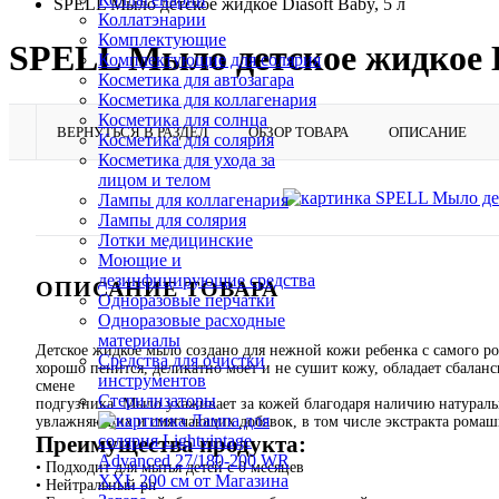
SPELL Мыло детское жидкое Diasoft Baby, 5 л
Коллатэнарии
Комплектующие
SPELL Мыло детское жидкое Di
Комплектующие для солярия
Косметика для автозагара
Косметика для коллагенария
Косметика для солнца
ВЕРНУТЬСЯ В РАЗДЕЛ
ОБЗОР ТОВАРА
ОПИСАНИЕ
Косметика для солярия
Косметика для ухода за
лицом и телом
Лампы для коллагенария
Лампы для солярия
Лотки медицинские
Моющие и
дезинфицирующие средства
ОПИСАНИЕ ТОВАРА
Одноразовые перчатки
Одноразовые расходные
материалы
Детское жидкое мыло создано для нежной кожи ребенка с самого 
Средства для очистки
хорошо пенится, деликатно моет и не сушит кожу, обладает сбала
инструментов
смене
Стерилизаторы
подгузника. Мыло ухаживает за кожей благодаря наличию натурал
увлажняющих и смягчающих добавок, в том числе экстракта ромаш
Преимущества продукта:
• Подходит для мытья детей с 0 месяцев
• Нейтральный рh