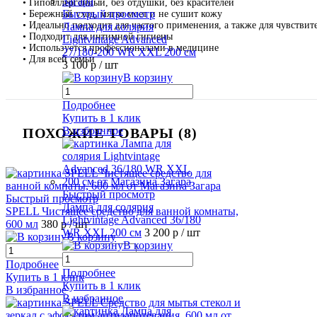
• Гипоаллергенный, без отдушки, без красителей
Быстрый просмотр
• Бережный уход, мягко моет и не сушит кожу
• Идеально подходит для частого применения, а также для чувстви
Лампа для солярия
• Подходит для интимной гигиены
Lightvintage Advanced
• Используется профессионалами в медицине
27/180-200 WR XXL 200 см
• Для всей семьи
3 100 р
/ шт
В корзину
Подробнее
Купить в 1 клик
В избранное
ПОХОЖИЕ ТОВАРЫ (8)
Быстрый просмотр
Быстрый просмотр
Лампа для солярия
SPELL Чистящее средство для ванной комнаты,
Lightvintage Advanced 36/180
600 мл
380 р
/ шт
WR XXL 200 см
3 200 р
/ шт
В корзину
В корзину
Подробнее
Подробнее
Купить в 1 клик
Купить в 1 клик
В избранное
В избранное