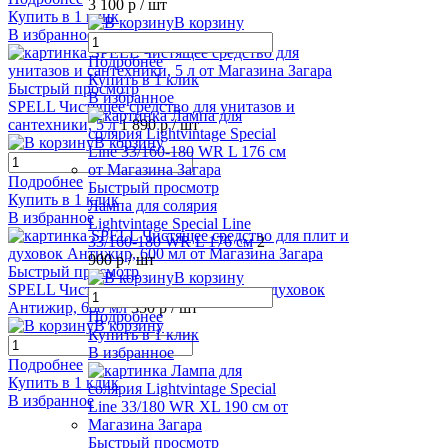
3 100 р
/ шт
Купить в 1 клик
В корзину
В избранное
Подробнее
Купить в 1 клик
Быстрый просмотр
В избранное
SPELL Чистящее средство для унитазов и
сантехники, 5 л
1 890 р
/ шт
В корзину
Подробнее
Быстрый просмотр
Купить в 1 клик
Лампа для солярия
В избранное
Lightvintage Special Line
33/160-180 WR L 176 см
2
900 р
/ шт
Быстрый просмотр
В корзину
SPELL Чистящее средство для плит и духовок
Антижир, 600 мл
350 р
/ шт
Подробнее
В корзину
Купить в 1 клик
В избранное
Подробнее
Купить в 1 клик
В избранное
Быстрый просмотр