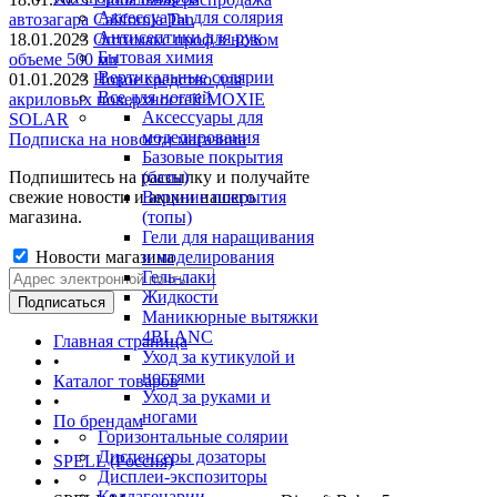
Аксессуары для солярия
автозагара California Tan
Антисептики для рук
18.01.2023
Оптимакс проф в новом
Бытовая химия
объеме 500 мл
Вертикальные солярии
01.01.2023
Новое средство для
Все для ногтей
акриловых поверхностей MOXIE
Аксессуары для
SOLAR
моделирования
Подписка на новости магазина
Базовые покрытия
Подпишитесь на рассылку и получайте
(базы)
свежие новости и акции нашего
Верхние покрытия
магазина.
(топы)
Гели для наращивания
Новости магазина
и моделирования
Гель-лаки
Жидкости
Маникюрные вытяжки
4BLANC
Главная страница
Уход за кутикулой и
•
ногтями
Каталог товаров
Уход за руками и
•
ногами
По брендам
Горизонтальные солярии
•
Диспенсеры дозаторы
SPELL (Россия)
Дисплеи-экспозиторы
•
Коллагенарии