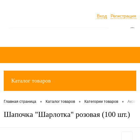
Вход
Регистрация
0
Каталог товаров
•
•
•
Главная страница
Каталог товаров
Категории товаров
Аксесс
Шапочка "Шарлотка" розовая (100 шт.)