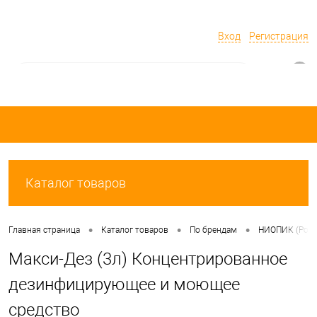
Вход
Регистрация
0
Каталог товаров
•
•
•
Главная страница
Каталог товаров
По брендам
НИОПИК (Росс
Макси-Дез (3л) Концентрированное
дезинфицирующее и моющее
средство