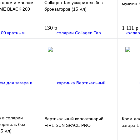
атором и маслом
Collagen Tan ускоритель без
мужчин B
ME BLACK 200
бронзаторов (15 мл)
130 р
1 111 р
В корзину
В корзину
Купить в 1
Купить в
клик
клик
В избранное
В избра
а в солярии
Вертикальный коллатэнарий
Крем дл
коритель без
FIRE SUN SPACE PRO
загара E
25 мл)