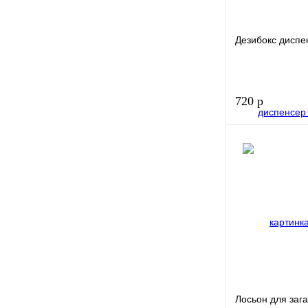
Дезибокс диспе
720 р
Купить в 1
клик
В избранное
Лосьон для зага