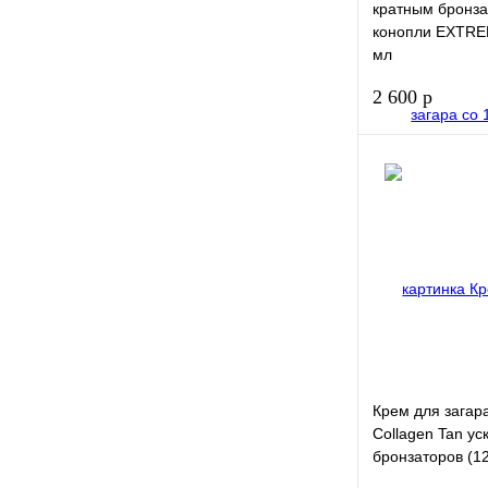
кратным бронз
конопли EXTRE
мл
2 600 р
Купить в 1
клик
В избранное
Крем для загар
Collagen Tan ус
бронзаторов (1