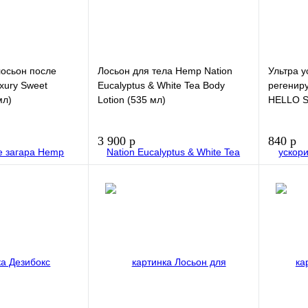
осьон после
Лосьон для тела Hemp Nation
Ультра у
xury Sweet
Eucalyptus & White Tea Body
регенир
мл)
Lotion (535 мл)
HELLO S
3 900 р
840 р
В корзину
В корзину
Купить в 1
Купить в
клик
клик
В избранное
В избра
Элемент каталога: