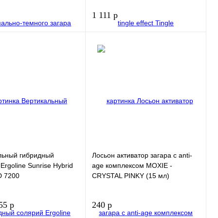
1 111 р
В корзину
В корзину
 1
Купить в 1
клик
нное
В избранное
льный гибридный
Лосьон активатор загара с anti-
Ergoline Sunrise Hybrid
age комплексом MOXIE -
D 7200
CRYSTAL PINKY (15 мл)
55 р
240 р