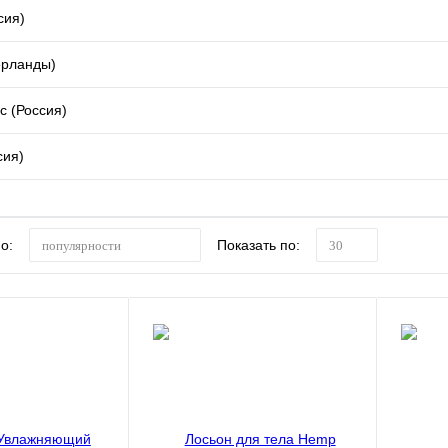
сия)
ерланды)
с (Россия)
сия)
о:
Показать по:
популярности
30