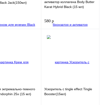
активатор коллагена Body Butter
lack Jack(150мл)
Karat Hybrid Black (15 мл)
580 р
В корзину
В корзину
 1
Купить в 1
клик
нное
В избранное
я эктремально-темного
Ускоритель с tingle effect Tingle
ndorphin 25х (15 мл)
Booster(15мл)