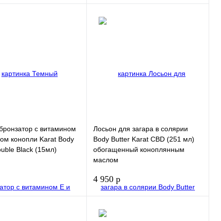
В корзину
В корзину
 1
Купить в 1
клик
нное
В избранное
бронзатор с витамином
Лосьон для загара в солярии
ом конопли Karat Body
Body Butter Karat CBD (251 мл)
ouble Black (15мл)
обогащенный коноплянным
маслом
4 950 р
В корзину
В корзину