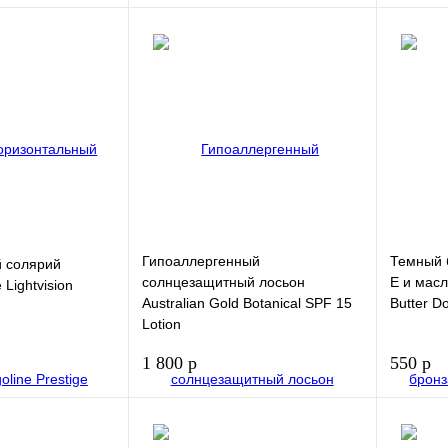
В корзину
В корзину
Купить в 1
Купить в
клик
клик
В избранное
В избра
Гипоаллергенный
Темный 
й солярий
солнцезащитный лосьон
Е и масл
 Lightvision
Australian Gold Botanical SPF 15
Butter D
Lotion
1 800 р
550 р
В корзину
В корзину