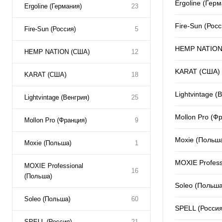
Ergoline (Гер
Ergoline (Германия)
23
Fire-Sun (Росс
Fire-Sun (Россия)
5
HEMP NATION
HEMP NATION (США)
12
KARAT (США)
KARAT (США)
18
Lightvintage (
Lightvintage (Венгрия)
25
Mollon Pro (Ф
Mollon Pro (Франция)
9
Moxie (Польш
Moxie (Польша)
1
MOXIE Profess
MOXIE Professional
16
(Польша)
Soleo (Польша
Soleo (Польша)
60
SPELL (Россия
SPELL (Россия)
21