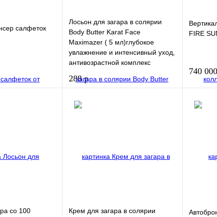
Лосьон для тела Hemp
Nation Eucalyptus & White
Tea Body Lotion (535 мл)
Лосьон для загара в солярии
Вертика
нсер салфеток
Body Butter Karat Face
FIRE SU
Maximazer ( 5 мл)глубокое
увлажнение и интенсивный уход,
антивозрастной комплекс
740 000
288 р
В корзину
В корзину
Купить в
Купить в 1
клик
клик
В избра
В избранное
ра со 100
Крем для загара в солярии
Автоброн