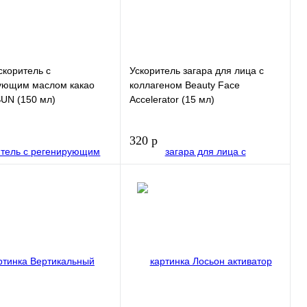
скоритель с
Ускоритель загара для лица с
ующим маслом какао
коллагеном Beauty Face
UN (150 мл)
Accelerator (15 мл)
320 р
В корзину
В корзину
 1
Купить в 1
клик
нное
В избранное