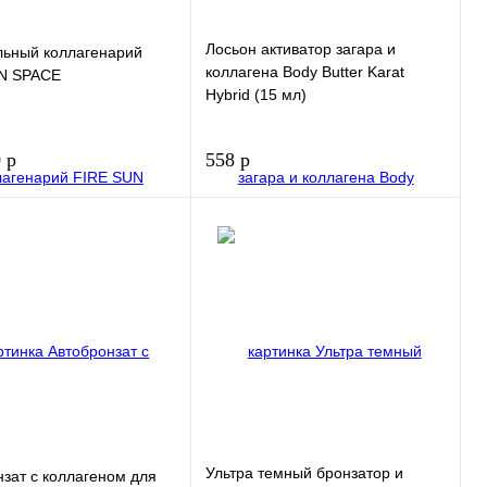
Лосьон активатор загара и
льный коллагенарий
коллагена Body Butter Karat
N SPACE
Hybrid (15 мл)
 р
558 р
В корзину
В корзину
 1
Купить в 1
клик
нное
В избранное
Ультра темный бронзатор и
зат с коллагеном для