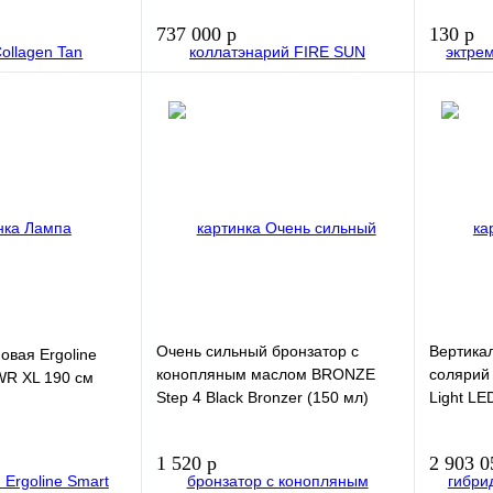
737 000 р
130 р
В корзину
В корзину
Купить в 1
Купить в
клик
клик
В избранное
В избра
Очень сильный бронзатор с
Вертика
овая Ergoline
конопляным маслом BRONZE
солярий 
WR XL 190 см
Step 4 Black Bronzer (150 мл)
Light LE
1 520 р
2 903 0