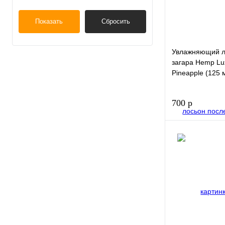
Показать
Сбросить
Увлажняющий л
загара Hemp Lu
Pineapple (125 
700 р
Купить в 1
клик
В избранное