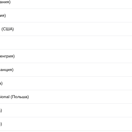
мания)
ия)
 (США)
Венгрия)
ранция)
а)
ional (Польша)
)
)