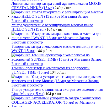
Лосьон активатор загара с anti-age комплексом MOXIE -
CRYSTAL PINKY (15 мл)
240 р
/ шт
Быстрый просмотр
Ультра ускоритель с регенирующим маслом какао
HELLO SUN (15 мл)
104 р
/ шт
Быстрый просмотр
Ускоритель загара с кокосовым маслом для лица и тела I
WANT (15 мл)
144 р
/ шт
Быстрый просмотр
Темный бронзатор с комплексом из водорослей
SUNSET TIME (15 мл)
104 р
/ шт
Быстрый просмотр
Ультра ускоритель с защитным экстрактом зеленого чая
Lime Mousse (15 мл)
104 р
/ шт