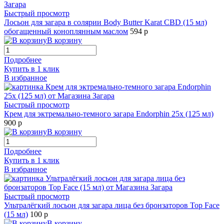
Быстрый просмотр
Лосьон для загара в солярии Body Butter Karat CBD (15 мл)
обогащенный коноплянным маслом
594 р
В корзину
Подробнее
Купить в 1 клик
В избранное
Быстрый просмотр
Крем для эктремально-темного загара Endorphin 25х (125 мл)
900 р
В корзину
Подробнее
Купить в 1 клик
В избранное
Быстрый просмотр
Ультралёгкий лосьон для загара лица без бронзаторов Top Face
(15 мл)
100 р
В корзину