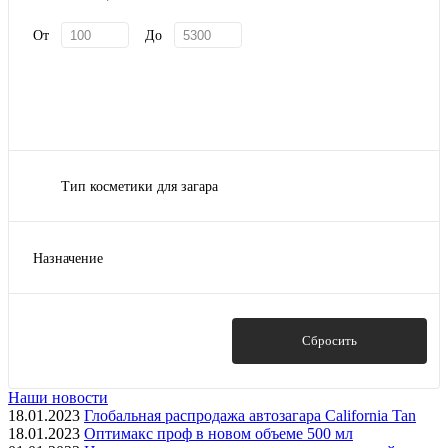
От
До
Тип косметики для загара
С бронзатором
Без бронзатора
Назначение
ДГА
Для тела
С усилителями загара
Для лица и тела
С антицеллюлитным эффектом
Для лица
Показать
Сбросить
Показать ещё 10
Для ног
Для губ и татуировок
Наши новости
18.01.2023
Глобальная распродажа автозагара California Tan
Показать ещё 9
18.01.2023
Оптимакс проф в новом объеме 500 мл