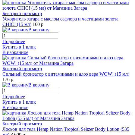
Быстрый просмотр
Ускоритель загара с маслом сафлора и частицами золота
CHIC! (15 мл)
160 р
В корзину
Подробнее
Купить в 1 клик
В избранное
Быстрый просмотр
Сильный бронзатор с витаминами и алоэ вера WOW! (15 мл)
176 р
В корзину
Подробнее
Купить в 1 клик
В избранное
Быстрый просмотр
Лосьон для тела Hemp Nation Tropical Seltzer Body Lotion (535
мл)
3 600 р