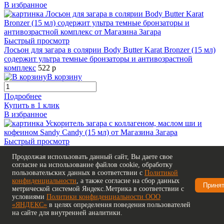
В избранное
Быстрый просмотр
Лосьон для загара в солярии Body Butter Karat Bronzer (15 мл)
содержит ультра темные бронзаторы и антивозрастной
комплекс
522 р
В корзину
Подробнее
Купить в 1 клик
В избранное
Быстрый просмотр
Ускоритель загара с коллагеном, маслом ши и кофеином Sandy
Продолжая использовать данный сайт, Вы даете свое
Candy (15 мл)
104 р
согласие на использование файлов cookie, обработку
В корзину
пользовательских данных в соответствии с
Политикой
конфиденциальности
, а также согласие на сбор данных
Приня
Подробнее
метрической системой Яндекс.Метрика в соответствии с
Купить в 1 клик
условиями
Политики конфиденциальности ООО
«ЯНДЕКС»
в целях определения поведения пользователей
В избранное
на сайте для внутренней аналитики.