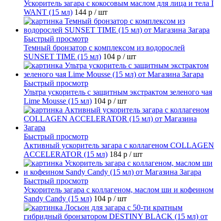
Ускоритель загара с кокосовым маслом для лица и тела I
WANT (15 мл)
144 р
/ шт
Быстрый просмотр
Темный бронзатор с комплексом из водорослей
SUNSET TIME (15 мл)
104 р
/ шт
Быстрый просмотр
Ультра ускоритель с защитным экстрактом зеленого чая
Lime Mousse (15 мл)
104 р
/ шт
Быстрый просмотр
Активный ускоритель загара с коллагеном COLLAGEN
ACCELERATOR (15 мл)
184 р
/ шт
Быстрый просмотр
Ускоритель загара с коллагеном, маслом ши и кофеином
Sandy Candy (15 мл)
104 р
/ шт